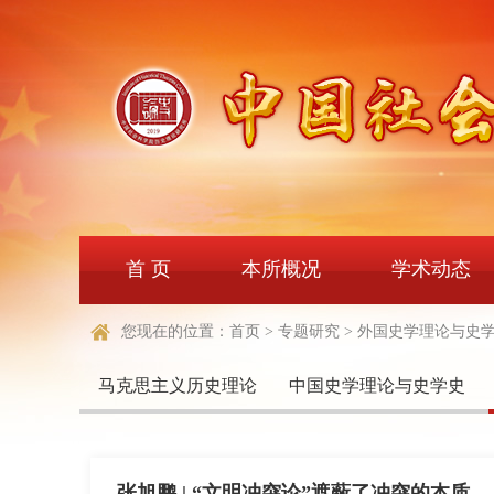
首 页
本所概况
学术动态
您现在的位置：
首页
>
专题研究
>
外国史学理论与史
马克思主义历史理论
中国史学理论与史学史
张旭鹏 | “文明冲突论”遮蔽了冲突的本质